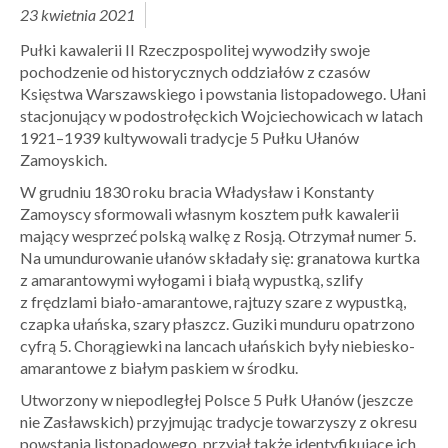
23 kwietnia 2021
Pułki kawalerii II Rzeczpospolitej wywodziły swoje
pochodzenie od historycznych oddziałów z czasów
Księstwa Warszawskiego i powstania listopadowego. Ułani
stacjonujący w podostrołęckich Wojciechowicach w latach
1921–1939 kultywowali tradycje 5 Pułku Ułanów
Zamoyskich.
W grudniu 1830 roku bracia Władysław i Konstanty
Zamoyscy sformowali własnym kosztem pułk kawalerii
mający wesprzeć polską walkę z Rosją. Otrzymał numer 5.
Na umundurowanie ułanów składały się: granatowa kurtka
z amarantowymi wyłogami i białą wypustką, szlify
z frędzlami biało-amarantowe, rajtuzy szare z wypustką,
czapka ułańska, szary płaszcz. Guziki munduru opatrzono
cyfrą 5. Chorągiewki na lancach ułańskich były niebiesko-
amarantowe z białym paskiem w środku.
Utworzony w niepodległej Polsce 5 Pułk Ułanów (jeszcze
nie Zasławskich) przyjmując tradycje towarzyszy z okresu
powstania listopadowego, przyjął także identyfikujące ich