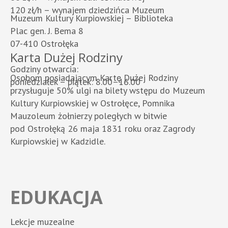
120 zł/h – wynajem dziedzińca Muzeum
Muzeum Kultury Kurpiowskiej – Biblioteka
Plac gen. J. Bema 8
07-410 Ostrołęka
Karta Dużej Rodziny
Godziny otwarcia:
Osobom posiadającym Kartę Dużej Rodziny
poniedziałek – piątek: 8.00–16.00
przysługuje 50% ulgi na bilety wstępu do Muzeum
Kultury Kurpiowskiej w Ostrołęce, Pomnika
Mauzoleum żołnierzy poległych w bitwie
pod Ostrołęką 26 maja 1831 roku oraz Zagrody
Kurpiowskiej w Kadzidle.
EDUKACJA
Lekcje muzealne