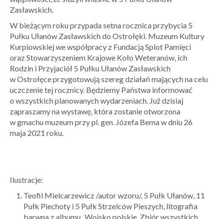
Zasławskich.
W bieżącym roku przypada setna rocznica przybycia 5
Pułku Ułanów Zasławskich do Ostrołęki. Muzeum Kultury
Kurpiowskiej we współpracy z Fundacją Splot Pamięci
oraz Stowarzyszeniem Krajowe Koło Weteranów, ich
Rodzin i Przyjaciół 5 Pułku Ułanów Zasławskich
w Ostrołęce przygotowują szereg działań mających na celu
uczczenie tej rocznicy. Będziemy Państwa informować
o wszystkich planowanych wydarzeniach. Już dzisiaj
zapraszamy na wystawę, która zostanie otworzona
w gmachu muzeum przy pl. gen. Józefa Bema w dniu 26
maja 2021 roku.
Ilustracje:
Teofil Mielcarzewicz /autor wzoru/, 5 Pułk Ułanów, 11
Pułk Piechoty i 5 Pułk Strzelców Pieszych, litografia
barwna z albumu „Wojsko polskie. Zbiór wszystkich