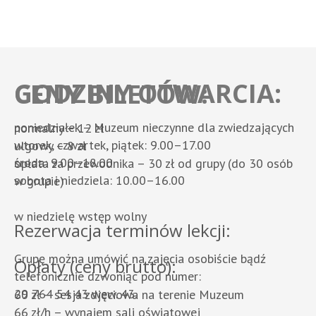
GODZINY OTWARCIA:
CENY BILETÓW:
poniedziałek – Muzeum nieczynne dla zwiedzających
normalny – 12 zł
wtorek, czwartek, piątek: 9.00–17.00
ulgowy – 8 zł
środa: 9.00–18.00
opłata za przewodnika – 30 zł od grupy (do 30 osób
sobota i niedziela: 10.00–16.00
w grupie)
w niedzielę wstęp wolny
Rezerwacja terminów lekcji:
Grupę można umówić na zajęcia osobiście bądź
Opłaty (ceny brutto):
telefonicznie dzwoniąc pod numer:
29 764 54 43 wew. 43.
60 zł – sesja zdjęciowa na terenie Muzeum
66 zł/h – wynajem sali oświatowej