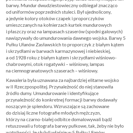
barwy. Mundur dwudziestowieczny odbiegał znacząco
od uniformów poprzednich stuleci. Był ujednolicony,
a jedynie kolory otoków czapek i proporczyków
umieszczanych na kołnierzach kurtek mundurowych
i płaszczy oraz na lampasach szaserów (spodni galowych)
nawiązywały do umundurowania dawnego wojska. Barwy 5
Pułku Ułanów Zasławskich to proporczyk z białym kątem
i skrzydłami w barwach karmazynowej i niebieskiej,
a od 1928 roku z białym kątem i skrzydłami wiśniowo-
chabrowymi, otok rogatywki – wiśniowy, lampas
na ciemnogranatowych szaserach – wiśniowy.
Kawaleria była uznawana za najbardziej elitarne wojsko
w II Rzeczpospolitej. Przynależność do niej stanowiła
źródło dumy. Umundurowanie i identyfikujące
przynależność do konkretnej formacji barwy dodawały
noszącym je splendoru. Wzruszające są zachowane
do dzisiaj liczne fotografie młodych mężczyzn,
którzy na czarno-białej odbitce domalowywali bądź
retuszowali u fotografa barwy pułkowe, tak, żeby nie było
wątpliwości, że służyli właśnie w 5 Pułku Ułanów