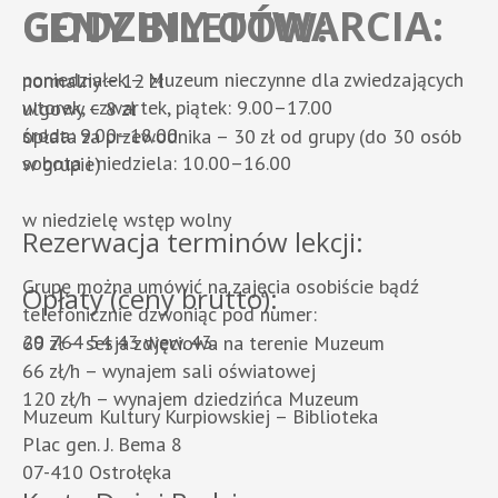
GODZINY OTWARCIA:
CENY BILETÓW:
poniedziałek – Muzeum nieczynne dla zwiedzających
normalny – 12 zł
wtorek, czwartek, piątek: 9.00–17.00
ulgowy – 8 zł
środa: 9.00–18.00
opłata za przewodnika – 30 zł od grupy (do 30 osób
sobota i niedziela: 10.00–16.00
w grupie)
w niedzielę wstęp wolny
Rezerwacja terminów lekcji:
Grupę można umówić na zajęcia osobiście bądź
Opłaty (ceny brutto):
telefonicznie dzwoniąc pod numer:
29 764 54 43 wew. 43.
60 zł – sesja zdjęciowa na terenie Muzeum
66 zł/h – wynajem sali oświatowej
120 zł/h – wynajem dziedzińca Muzeum
Muzeum Kultury Kurpiowskiej – Biblioteka
Plac gen. J. Bema 8
07-410 Ostrołęka