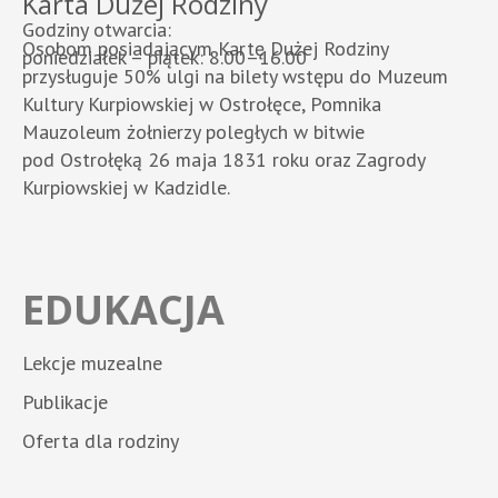
Karta Dużej Rodziny
Godziny otwarcia:
Osobom posiadającym Kartę Dużej Rodziny
poniedziałek – piątek: 8.00–16.00
przysługuje 50% ulgi na bilety wstępu do Muzeum
Kultury Kurpiowskiej w Ostrołęce, Pomnika
Mauzoleum żołnierzy poległych w bitwie
pod Ostrołęką 26 maja 1831 roku oraz Zagrody
Kurpiowskiej w Kadzidle.
EDUKACJA
Lekcje muzealne
Publikacje
Oferta dla rodziny